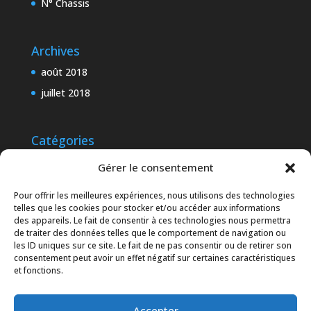
N° Chassis
Archives
août 2018
juillet 2018
Catégories
Chassis
Gérer le consentement
Général
Pour offrir les meilleures expériences, nous utilisons des technologies
Technique
telles que les cookies pour stocker et/ou accéder aux informations
des appareils. Le fait de consentir à ces technologies nous permettra
de traiter des données telles que le comportement de navigation ou
les ID uniques sur ce site. Le fait de ne pas consentir ou de retirer son
Meta
consentement peut avoir un effet négatif sur certaines caractéristiques
et fonctions.
Connexion
Entries
RSS
Accepter